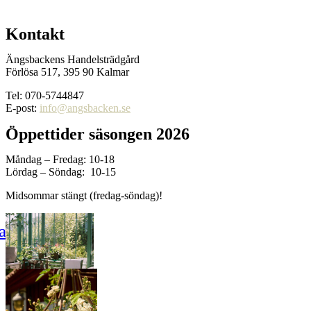
Kontakt
Ängsbackens Handelsträdgård
Förlösa 517, 395 90 Kalmar
Tel: 070-5744847
E-post:
info@angsbacken.se
Öppettider säsongen 2026
Måndag – Fredag: 10-18
Lördag – Söndag: 10-15
Midsommar stängt (fredag-söndag)!
acebook
Instagram