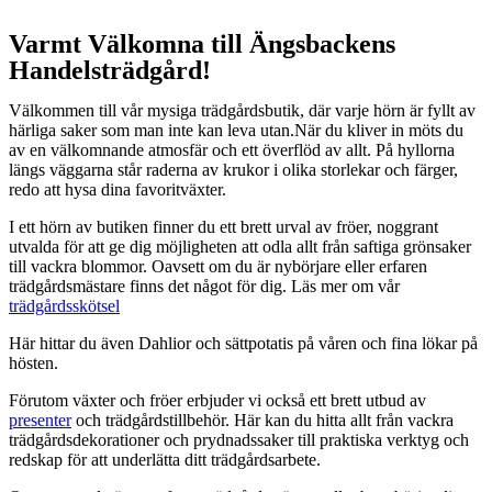
Varmt Välkomna till Ängsbackens
Handelsträdgård!
Välkommen till vår mysiga trädgårdsbutik, där varje hörn är fyllt av
härliga saker som man inte kan leva utan.När du kliver in möts du
av en välkomnande atmosfär och ett överflöd av allt. På hyllorna
längs väggarna står raderna av krukor i olika storlekar och färger,
redo att hysa dina favoritväxter.
I ett hörn av butiken finner du ett brett urval av fröer, noggrant
utvalda för att ge dig möjligheten att odla allt från saftiga grönsaker
till vackra blommor. Oavsett om du är nybörjare eller erfaren
trädgårdsmästare finns det något för dig. Läs mer om vår
trädgårdsskötsel
Här hittar du även Dahlior och sättpotatis på våren och fina lökar på
hösten.
Förutom växter och fröer erbjuder vi också ett brett utbud av
presenter
och trädgårdstillbehör. Här kan du hitta allt från vackra
trädgårdsdekorationer och prydnadssaker till praktiska verktyg och
redskap för att underlätta ditt trädgårdsarbete.