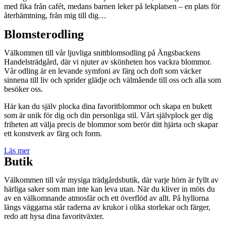
med fika från cafét, medans barnen leker på lekplatsen – en plats för
återhämtning, från mig till dig…
Blomsterodling
Välkommen till vår ljuvliga snittblomsodling på Ängsbackens
Handelsträdgård, där vi njuter av skönheten hos vackra blommor.
Vår odling är en levande symfoni av färg och doft som väcker
sinnena till liv och sprider glädje och välmående till oss och alla som
besöker oss.
Här kan du själv plocka dina favoritblommor och skapa en bukett
som är unik för dig och din personliga stil. Vårt självplock ger dig
friheten att välja precis de blommor som berör ditt hjärta och skapar
ett konstverk av färg och form.
Läs mer
Butik
Välkommen till vår mysiga trädgårdsbutik, där varje hörn är fyllt av
härliga saker som man inte kan leva utan. När du kliver in möts du
av en välkomnande atmosfär och ett överflöd av allt. På hyllorna
längs väggarna står raderna av krukor i olika storlekar och färger,
redo att hysa dina favoritväxter.