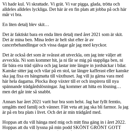
Vi hade kul. Vi skrattade. Vi grät. Vi var pigga, glada, trötta och
alldeles alldeles lyckliga. Det här är en fin plats att jobba på och här
mår vi bra.
En liten detalj blev skit…
Det är faktiskt bara en enda liten detalj med året 2021 som är skit.
Det är mina ben. Mina leder är helt slut efter år av
cancerbehandlingar och vissa dagar går jag med kryckor.
Det är också det som är svårast att utveckla, om jag inte väljer att
avveckla. Ni som kommer hit, ja ni får se mig på stappliga ben, ni
får bära era träd själva och jag lastar inte längre in jordsäckar i bilar.
Kanske sitter jag och vilar på en stol, tar längre kafferast eller kanske
ska jag fixa en hängmatta till växthuset. Jag vill ju gärna vara med
här hela dagarna. Plocka ihop växter till er och inspirera till nya
spännande trädgårdslösningar. Jag kommer att hitta en lösning…
men det går inte så snabbt.
Annars har året 2021 varit hur bra som helst. Jag har fyllt femtio,
umgåtts med familj och vänner. Fått veta att jag ska bli farmor. Ja jag
är på en bra plats i livet. Och det är min trädgård med.
Hoppas att du vill hänga med mig och mitt fina gäng in i året 2022.
Hoppas att du vill lyssna på min podd SKÖNT GRÖNT GOTT