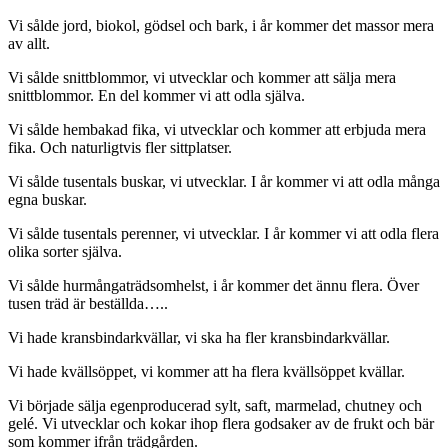
Vi sålde jord, biokol, gödsel och bark, i år kommer det massor mera
av allt.
Vi sålde snittblommor, vi utvecklar och kommer att sälja mera
snittblommor. En del kommer vi att odla själva.
Vi sålde hembakad fika, vi utvecklar och kommer att erbjuda mera
fika. Och naturligtvis fler sittplatser.
Vi sålde tusentals buskar, vi utvecklar. I år kommer vi att odla många
egna buskar.
Vi sålde tusentals perenner, vi utvecklar. I år kommer vi att odla flera
olika sorter själva.
Vi sålde hurmångaträdsomhelst, i år kommer det ännu flera. Över
tusen träd är beställda…..
Vi hade kransbindarkvällar, vi ska ha fler kransbindarkvällar.
Vi hade kvällsöppet, vi kommer att ha flera kvällsöppet kvällar.
Vi började sälja egenproducerad sylt, saft, marmelad, chutney och
gelé. Vi utvecklar och kokar ihop flera godsaker av de frukt och bär
som kommer ifrån trädgården.