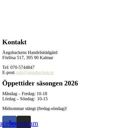
Kontakt
Ängsbackens Handelsträdgård
Förlösa 517, 395 90 Kalmar
Tel: 070-5744847
E-post:
info@angsbacken.se
Öppettider säsongen 2026
Måndag – Fredag: 10-18
Lördag – Söndag: 10-15
Midsommar stängt (fredag-söndag)!
acebook
Instagram