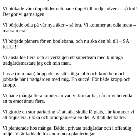
Vi utökade våra öppettider och hade öppet till tredje advent – så kul!
Det gör vi gärna igen.
Vi började odla på vår nya åker – så bra. Vi kommer att odla mera –
massa mera.
Vi började planera för en boulebana, och nu ska den bli till – SÅ
KUL!!!
Vi anställde flera och är verkligen ett superteam med kunniga
trädgårdsmästare jag och min man.
Lasse (min man) hoppade av sitt slitiga jobb och kom hem och
jobbade här i trädgården med mig. En succé! För både kropp och
knopp.
Vi hade många flera kunder än vad vi brukar ha, i år är vi beredda
att ta emot ännu flera.
Vi gjorde en stor parkering så att alla skulle få plats, i år kommer vi
att finjustera, utöka och omorganisera en del. Allt till det bättre.
Vi planterade hos många. Både i privata trädgårdar och i offentlig
miljö. Vi är laddade för ännu mera planteringar.