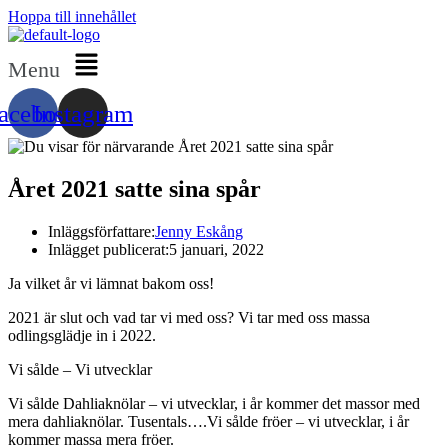
Hoppa till innehållet
Menu
acebook
Instagram
Året 2021 satte sina spår
Inläggsförfattare:
Jenny Eskång
Inlägget publicerat:
5 januari, 2022
Ja vilket år vi lämnat bakom oss!
2021 är slut och vad tar vi med oss? Vi tar med oss massa
odlingsglädje in i 2022.
Vi sålde – Vi utvecklar
Vi sålde Dahliaknölar – vi utvecklar, i år kommer det massor med
mera dahliaknölar. Tusentals….Vi sålde fröer – vi utvecklar, i år
kommer massa mera fröer.