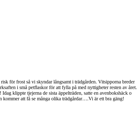
 risk för frost så vi skyndar långsamt i trädgården. Vitsipporna breder
saften i små petflaskor för att fylla på med nyttigheter resten av året.
 Idag klippte tjejerna de sista äppelträden, satte en avenbokshäck o
hon kommer att få se många olika trädgårdar….Vi är ett bra gäng!