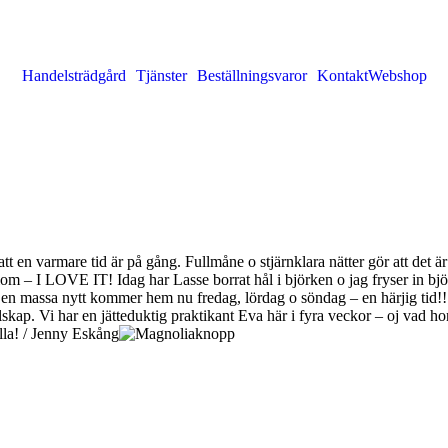
Handelsträdgård
Tjänster
Beställningsvaror
Kontakt
Webshop
t en varmare tid är på gång. Fullmåne o stjärnklara nätter gör att det är
om – I LOVE IT! Idag har Lasse borrat hål i björken o jag fryser in björk
 en massa nytt kommer hem nu fredag, lördag o söndag – en härjig tid!!!
ällskap. Vi har en jätteduktig praktikant Eva här i fyra veckor – oj vad 
lla! / Jenny Eskång