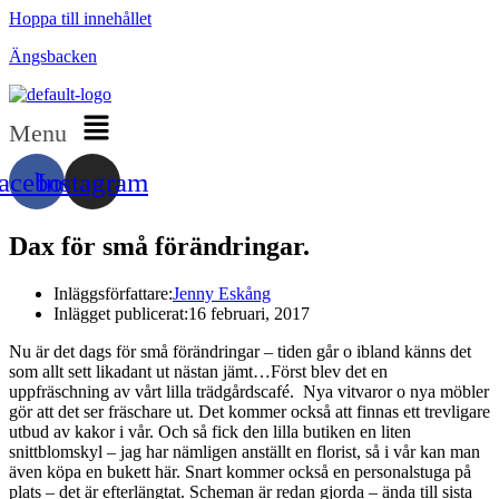
Hoppa till innehållet
Ängsbacken
Menu
acebook
Instagram
Dax för små förändringar.
Inläggsförfattare:
Jenny Eskång
Inlägget publicerat:
16 februari, 2017
Nu är det dags för små förändringar – tiden går o ibland känns det
som allt sett likadant ut nästan jämt…Först blev det en
uppfräschning av vårt lilla trädgårdscafé. Nya vitvaror o nya möbler
gör att det ser fräschare ut. Det kommer också att finnas ett trevligare
utbud av kakor i vår. Och så fick den lilla butiken en liten
snittblomskyl – jag har nämligen anställt en florist, så i vår kan man
även köpa en bukett här. Snart kommer också en personalstuga på
plats – det är efterlängtat. Scheman är redan gjorda – ända till sista