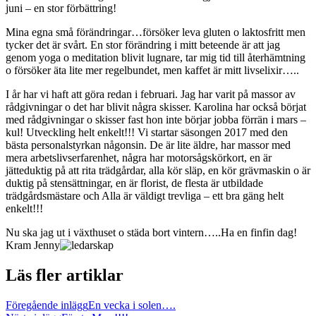
juni – en stor förbättring!
Mina egna små förändringar…försöker leva gluten o laktosfritt men
tycker det är svårt. En stor förändring i mitt beteende är att jag
genom yoga o meditation blivit lugnare, tar mig tid till återhämtning
o försöker äta lite mer regelbundet, men kaffet är mitt livselixir…..
I år har vi haft att göra redan i februari. Jag har varit på massor av
rådgivningar o det har blivit några skisser. Karolina har också börjat
med rådgivningar o skisser fast hon inte börjar jobba förrän i mars –
kul! Utveckling helt enkelt!!! Vi startar säsongen 2017 med den
bästa personalstyrkan någonsin. De är lite äldre, har massor med
mera arbetslivserfarenhet, några har motorsågskörkort, en är
jätteduktig på att rita trädgårdar, alla kör släp, en kör grävmaskin o är
duktig på stensättningar, en är florist, de flesta är utbildade
trädgårdsmästare och Alla är väldigt trevliga – ett bra gäng helt
enkelt!!!
Nu ska jag ut i växthuset o städa bort vintern…..Ha en finfin dag!
Kram Jenny
Läs fler artiklar
Föregående inlägg
En vecka i solen….