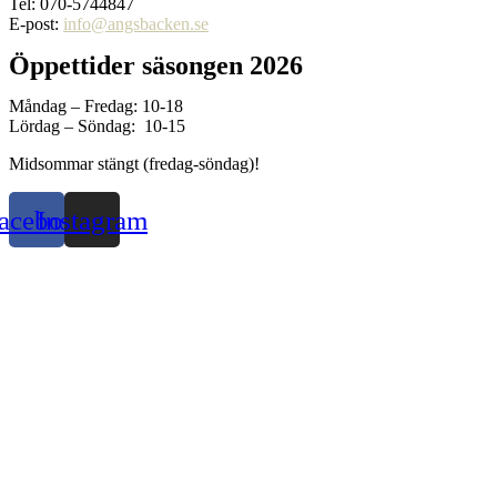
Tel: 070-5744847
E-post:
info@angsbacken.se
Öppettider säsongen 2026
Måndag – Fredag: 10-18
Lördag – Söndag: 10-15
Midsommar stängt (fredag-söndag)!
acebook
Instagram