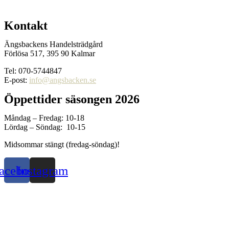
Kontakt
Ängsbackens Handelsträdgård
Förlösa 517, 395 90 Kalmar
Tel: 070-5744847
E-post:
info@angsbacken.se
Öppettider säsongen 2026
Måndag – Fredag: 10-18
Lördag – Söndag: 10-15
Midsommar stängt (fredag-söndag)!
acebook
Instagram