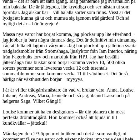
vänta – det är bara att sätta igång. Idag planterade jag svarthallon på
min baksida. De är jättegoda, lite kryddiga och ser nästan ut som
björnbär. Jag älskar bär – vill ha alla sorter som finns. Visst är det
lyxigt att kunna gå ut och mumsa sig igenom trädgården! Och så
nyttigt det är – bär är grejen!
Massa nya varor har börjat komma, jag plockar upp lite efterhand –
jag jobbar ju bara några timmar/ dag. Det är definitivt min utmaning
i år, att hitta ett lagom i våryran…Jag har plockat upp jättefina svarta
trädgårdsmöbler från Strömshaga, ljuslyktor från Iam Interior, näring
från Fagerhults torv och markduk från HPJ. Jag har beställt
jättemånga fina buskar som börjar komma vecka 10, 500 olika
sorters perenner som levereras vecka 12 och tusentals
sommarblommor som kommer vecka 11 till växthuset. Det är så
härligt när växthustiden börjar – myyyys.
I år är vi fler trädgårdsmästare än vad vi brukar vara. Anna, Louise,
Juliane, Andreas, Maria, Jeanette och så jag, ibland Lasse och på
helgerna Saga. Vilket Gäng!!!
Louise kommer att ha en designkurs – lär dig planera din mest
perfekta drömträdgård. Hon kommer också att bjuda in till
kundkvällar – jättekul!
Måndagen den 2/3 öppnar vi butiken och det är som vanligt, ni
kommer att få se nya varor och växter plockas upp varje dag i hela