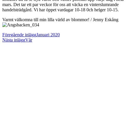
mars. Det tar ett par veckor för oss att väcka en vinterslumrande
handelsträdgård. Vi har öppet vardagar 10-18 0ch helger 10-15.
Varmt välkomna till min lilla värld av blommor! / Jenny Eskång
Läs
Föregående inlägg
Januari 2020
Nästa inlägg
Vår
fler
artiklar