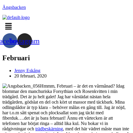
Hoppa
Ängsbacken
till
innehållet
Menu
acebook
Instagram
Februari
Inläggsförfattare:
Jenny Eskång
Inlägget
20 februari, 2020
publicerat:
Hmmm, Februari – är det en vårmånad? Idag
blommar den manchuriska Forsythian och Rosenkvitten i min
trädgård. Det är ju helt galet! Jag har vårstädat nästan hela
trädgården, gödslat en del och kört ut massor med täckbark. Mina
odlingslådor är typ klara – behöver målas en gång till. Jag är nöjd,
har t.o.m sått spenat och plocksallat som jag täckt med
fiberduk….det är ju bara februari! Ännu ett vårtecken är att
telefonen har börjat ringa – alltid lika kul. Nu bokar vi in
rådgivningar och
trädbeskärning
, med det här vädret måste man inte