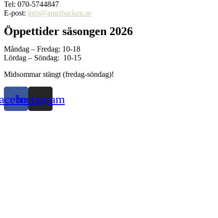
Tel: 070-5744847
E-post:
info@angsbacken.se
Öppettider säsongen 2026
Måndag – Fredag: 10-18
Lördag – Söndag: 10-15
Midsommar stängt (fredag-söndag)!
acebook
Instagram