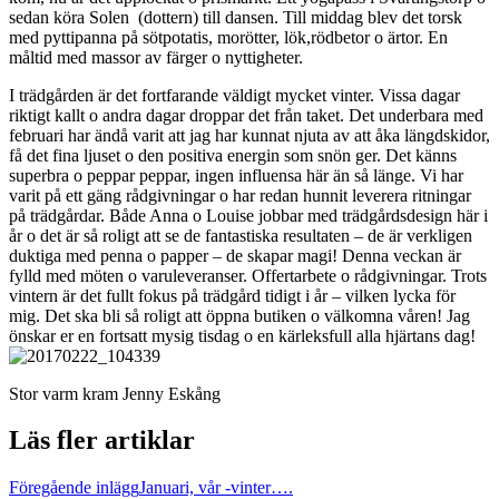
sedan köra Solen (dottern) till dansen. Till middag blev det torsk
med pyttipanna på sötpotatis, morötter, lök,rödbetor o ärtor. En
måltid med massor av färger o nyttigheter.
I trädgården är det fortfarande väldigt mycket vinter. Vissa dagar
riktigt kallt o andra dagar droppar det från taket. Det underbara med
februari har ändå varit att jag har kunnat njuta av att åka längdskidor,
få det fina ljuset o den positiva energin som snön ger. Det känns
superbra o peppar peppar, ingen influensa här än så länge. Vi har
varit på ett gäng rådgivningar o har redan hunnit leverera ritningar
på trädgårdar. Både Anna o Louise jobbar med trädgårdsdesign här i
år o det är så roligt att se de fantastiska resultaten – de är verkligen
duktiga med penna o papper – de skapar magi! Denna veckan är
fylld med möten o varuleveranser. Offertarbete o rådgivningar. Trots
vintern är det fullt fokus på trädgård tidigt i år – vilken lycka för
mig. Det ska bli så roligt att öppna butiken o välkomna våren! Jag
önskar er en fortsatt mysig tisdag o en kärleksfull alla hjärtans dag!
Stor varm kram Jenny Eskång
Läs fler artiklar
Föregående inlägg
Januari, vår -vinter….