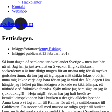
Häckplantor
Kontakt
Webshop
acebook
Instagram
Fettisdagen.
Inläggsförfattare:
Jenny Eskång
Inlägget publicerat:
13 februari, 2018
Så kom dagen då semlorna tar över landet Sverige – men inte här…
nä nä. Jag har ju just avslutat en 5 veckor lång kvällskurs i
sockerdetox o är inte riktigt mogen för att utsätta mig för så mycket
godsaker ännu, då tror jag att jag tappar mitt strikta fokus o börjar
unna mig kakor varje dag bara för att jag är värd det. Nej dagen i ära
hängde jag i köket på förmiddagen o bakade en kikärtslimpa, ett
nötbröd o så fröknäcke förståss. Själv måste jag bara säga att jag är
sjukt duktig!!! – Heja mig!!! Sedan har jag haft besök av
kemikalieinspektionen här i butiken o det gick alldeles lysande.
Anna kom o vi tog en tur till Kalmar för att välja snittblommor till
Guldfesten. En stooor pall med massor av roliga grejer till butiken
kom, nu är det upplockat o prismärkt. Ett yogapass i Svartingstorp o