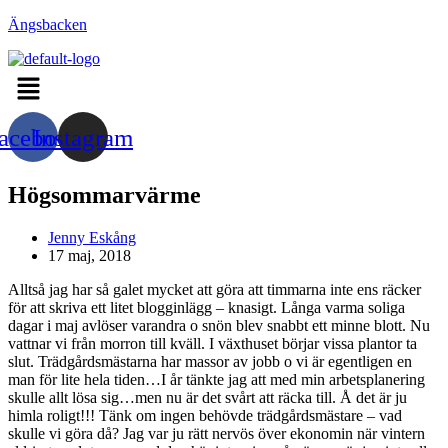
Hoppa
Ängsbacken
till
innehållet
Menu
acebook
Instagram
Högsommarvärme
Inläggsförfattare:
Jenny Eskång
Inlägget
17 maj, 2018
publicerat:
Alltså jag har så galet mycket att göra att timmarna inte ens räcker
för att skriva ett litet blogginlägg – knasigt. Långa varma soliga
dagar i maj avlöser varandra o snön blev snabbt ett minne blott. Nu
vattnar vi från morron till kväll. I växthuset börjar vissa plantor ta
slut. Trädgårdsmästarna har massor av jobb o vi är egentligen en
man för lite hela tiden…I år tänkte jag att med min arbetsplanering
skulle allt lösa sig…men nu är det svårt att räcka till. Å det är ju
himla roligt!!! Tänk om ingen behövde trädgårdsmästare – vad
skulle vi göra då? Jag var ju rätt nervös över ekonomin när vintern