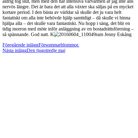
aldrig tog slut, men med den här intensiva vårvärmen är jag inte alls
nervös längre. Det är bara det att alla växter ska säljas på en mycket
kortare period. I den bästa av världar så skulle det ju vara helt
fantatiskt om alla inte behövde hjälp samtidigt – då skulle vi hinna
hjälpa alla – det skulle vara fantastiskt. Nu hopp i säng, det blir en
tidig morron med möte inför anläggning av en bostadrättsförening –
så spännande. God natt. K
ram Jenny Eskång
Läs
Föregående inlägg
Försommarblommor.
Nästa inlägg
Den tjugotredje maj
fler
artiklar