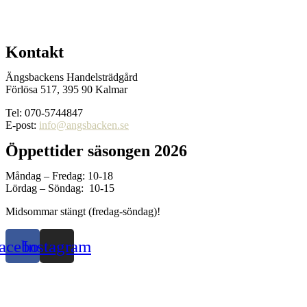
Kontakt
Ängsbackens Handelsträdgård
Förlösa 517, 395 90 Kalmar
Tel: 070-5744847
E-post:
info@angsbacken.se
Öppettider säsongen 2026
Måndag – Fredag: 10-18
Lördag – Söndag: 10-15
Midsommar stängt (fredag-söndag)!
acebook
Instagram