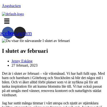
Hoppa
Ängsbacken
till
innehållet
Menu
acebook
Instagram
I slutet av februari
Inläggsförfattare:
Jenny Eskång
Inlägget
27 februari, 2023
publicerat:
Det är i slutet av februari – vår vilomånad. Vi har haft fullt upp. Med
barn och barnbarn i Göteborg och Stockholm så blir det några mil i
bilen. Och vi åker alltid förbi platser som vi är nyfikna på för att
tanka inspiration för att kunna blomstra lite till. Vi har också passat
på att umgås med vänner, renovera kontoret och naturligtvis städat
växthuset.
Jag har suttit många timmar i vårt utespa och njutit av stjärnklara