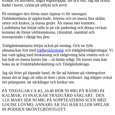
kvällar, ett norrsken, några regndroppar, sol och snö. Jag har också
badat i havet, cyklat på utflykt och sovit.
På onsdagen den första mars öppnar vi för säsongen.
Dahliaknölarna är upplockade, fröerna och en massa fina skålar,
urnor och krukor, ja massa grejer. Åh massa mer kommer.
Lastbilarna har börjat rulla in på vår parkering och denna veckan
kommer de första vårblommorna, citrusträd, stamträd och
rosenportaler i riktigt bra järn.
Trädgårdsmästarna börjar också på onsdag. Och nu fylls
almanackan fort med
trädbeskärningar
och trädgårdsrådgivningar. Vi
har varit igång med beskärning och rådgivning hela vintern och vi
har haft en massa kurser här – så himla roligt. De kurser man kan
boka nu är Fruktträdsbeskärning och Trädgårdsdesign.
Jag sår fröer på löpande band, de får stå härinne på värmegolvet
innan det är dags att sätta ut dem i stora växthuset. Jag klipper också
ner pelargoner, tar sticklingar och krukar om.
PÅ TISDAGAR CA.KL.10.40 HÖR NI MIG PÅ RADIO P4
KALMAR, VI SNACKAR TRÄDGÅRD SÅKLART. DEN
13.E MARS SER NI MIG PÅ SOPPTEATERNS SCEN MED
LOUISE LÖVMO, ANNARS ÄR JAG HÄR ELLER SPELAR
IN PODDEN SKÖNTGRÖNTGOTT.