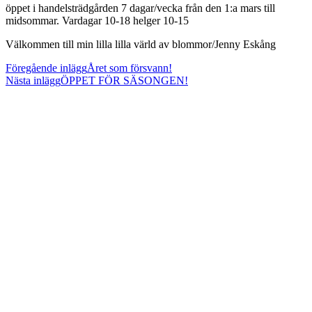
öppet i handelsträdgården 7 dagar/vecka från den 1:a mars till
midsommar. Vardagar 10-18 helger 10-15
Välkommen till min lilla lilla värld av blommor/Jenny Eskång
Läs
Föregående inlägg
Året som försvann!
Nästa inlägg
ÖPPET FÖR SÄSONGEN!
fler
artiklar