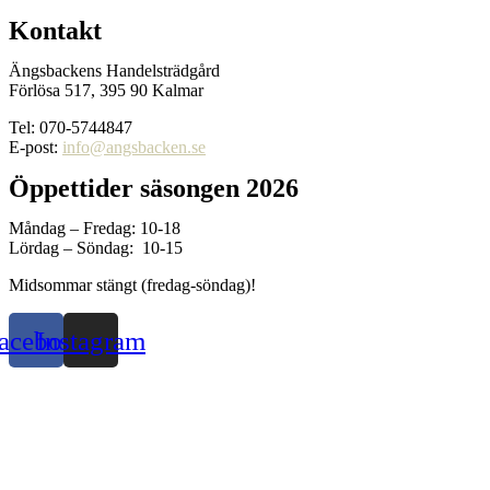
Kontakt
Ängsbackens Handelsträdgård
Förlösa 517, 395 90 Kalmar
Tel: 070-5744847
E-post:
info@angsbacken.se
Öppettider säsongen 2026
Måndag – Fredag: 10-18
Lördag – Söndag: 10-15
Midsommar stängt (fredag-söndag)!
acebook
Instagram