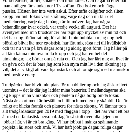
Förberedelser, dofter, smaker och traditioner. Och dagarna efter när
man äntligen får sjunka ner i Tv soffan, läsa boken och lägga
pusslet. Hösten har inte varit askul. Efter tuffa cellgifter och sliten
kropp har mitt fokus varit strålning varje dag och nu blir det
medicinering varje dag i många år framöver. Jag har några
behandlingar kvar också, var tredje vecka till augusti. Det här
äventyret med min bröstcancer har tagit upp mycket av min tid och
det har nog förändrat mig för alltid. I min bubbla har jag nog helt
plötsligt blivit lite mer egoistisk, har lärt mig säga nej till kvällsjobb
och tar nu vara på bra dagar som jag aldrig gjort förut. Jag håller på
att lära känna min nya trötta kropp och jag har en hel del
utmaningar, jag börjar om på ruta ett. Och jag har lärt mig att livet är
en gåva och det är bara jag som kan styra mitt liv i den riktning jag
vill, det är viktigt att vara hjärnstark och att omge sig med människor
med positiv energi.
Trädgården har blivit min plats för rehabilitering och jag älskar livet
utomhus – det är där jag laddar mina batterier. I mellandagarna ska
jag klippa mina vinrankor och plantera några bortglömda lökar.
Nästa års sortiment är beställt och till och med en ny skåpbil. Det är
roligt att blicka framåt och planera för nästa säsong. Vi lämnar trots
allt trädgårdssäsongen 2019 med flaggan i topp – det har varit ett bra
år med en fantastisk personal. Jag är så stolt över alla tjejer som
jobbar här, vi är ett bra gäng. Vi har jobbat i många spännande
projekt i år, stora och små. Vi har haft jobbiga dagar, roliga dagar