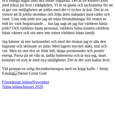
och många dagar med skit under naglarna. Det är ett kreativt jobb
med fokus på livet i trädgården. Vi är så glada och tacksamma för att
ni ger oss möjligheten att jobba med det vi tycker är kul. Det är en
ynnest att få jobba utomhus och följa årets månader med väder och
vind. Utan mitt jobb tror jag att mina förutsättningar för resten av
mitt liv varit begränsande… har jag sagt att jag har världens bästa
jobb? Och världens bästa personal, världens bästa kunder,världens
bästa vänner och sist men inte minst världens bästa familj.
Jag känner så stor tacksamhet och med det önskar jag er alla den
lugnaste och skönaste av jular. Med lagom mycket släkt, mat och
vin. Men en stor dos av frisk luft, långa promenader och positiv
energi. Passa på att vila ut, ladda batterierna och ta nya tag, snart
kommer ett nytt år med nya möjligheter. Det är det som kallas livet.
Vid pennan en solig decembermorgon med en kopp kaffe. / Jenny
Eskång
Läs
Föregående inlägg
November
Nästa inlägg
Januari 2020
fler
artiklar