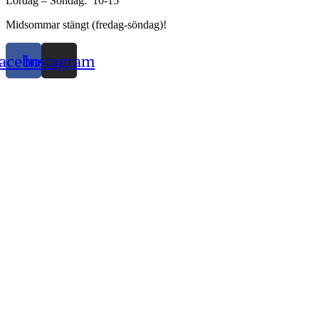
Lördag – Söndag: 10-15
Midsommar stängt (fredag-söndag)!
acebook
Instagram