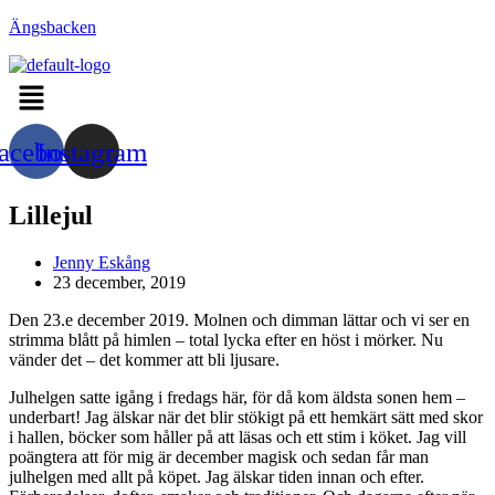
Hoppa
Ängsbacken
till
innehållet
Menu
acebook
Instagram
Lillejul
Inläggsförfattare:
Jenny Eskång
Inlägget
23 december, 2019
publicerat:
Den 23.e december 2019. Molnen och dimman lättar och vi ser en
strimma blått på himlen – total lycka efter en höst i mörker. Nu
vänder det – det kommer att bli ljusare.
Julhelgen satte igång i fredags här, för då kom äldsta sonen hem –
underbart! Jag älskar när det blir stökigt på ett hemkärt sätt med skor
i hallen, böcker som håller på att läsas och ett stim i köket. Jag vill
poängtera att för mig är december magisk och sedan får man
julhelgen med allt på köpet. Jag älskar tiden innan och efter.