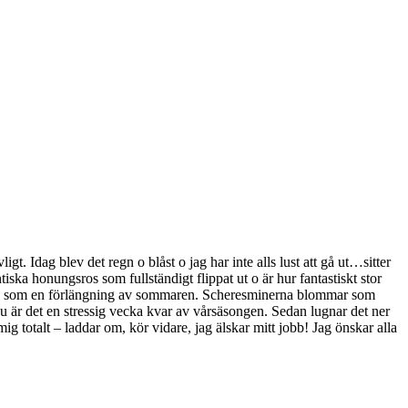
t. Idag blev det regn o blåst o jag har inte alls lust att gå ut…sitter
iska honungsros som fullständigt flippat ut o är hur fantastiskt stor
fram, som en förlängning av sommaren. Scheresminerna blommar som
 är det en stressig vecka kvar av vårsäsongen. Sedan lugnar det ner
g totalt – laddar om, kör vidare, jag älskar mitt jobb! Jag önskar alla