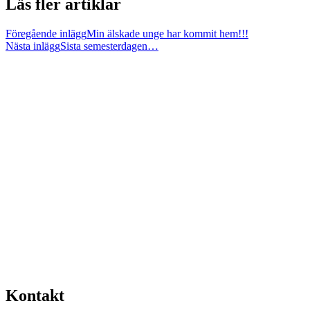
Läs fler artiklar
Föregående inlägg
Min älskade unge har kommit hem!!!
Nästa inlägg
Sista semesterdagen…
Kontakt