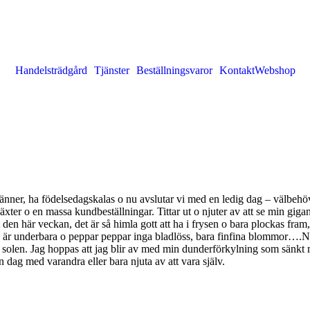
Handelsträdgård
Tjänster
Beställningsvaror
Kontakt
Webshop
nner, ha födelsedagskalas o nu avslutar vi med en ledig dag – välbehövlig
ter o en massa kundbeställningar. Tittar ut o njuter av att se min gigant
 den här veckan, det är så himla gott att ha i frysen o bara plockas 
na är underbara o peppar peppar inga bladlöss, bara finfina blommor….Nu
 solen. Jag hoppas att jag blir av med min dunderförkylning som sänkt mi
dag med varandra eller bara njuta av att vara själv.