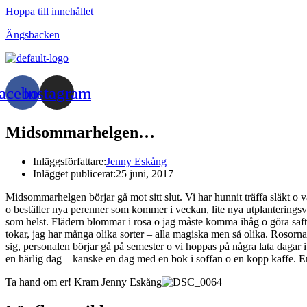
Hoppa till innehållet
Ängsbacken
acebook
Instagram
Midsommarhelgen…
Inläggsförfattare:
Jenny Eskång
Inlägget publicerat:
25 juni, 2017
Midsommarhelgen börjar gå mot sitt slut. Vi har hunnit träffa släkt o vä
o beställer nya perenner som kommer i veckan, lite nya utplanteringsväx
som helst. Flädern blommar i rosa o jag måste komma ihåg o göra saft
tokar, jag har många olika sorter – alla magiska men så olika. Rosor
sig, personalen börjar gå på semester o vi hoppas på några lata dagar i
en härlig dag – kanske en dag med en bok i soffan o en kopp kaffe. En 
Ta hand om er! Kram Jenny Eskång