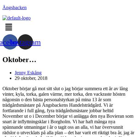
Hoppa
Ängsbacken
till
innehållet
Menu
acebook
Instagram
Oktober…
Inläggsförfattare:
Jenny Eskång
Inlägget
29 oktober, 2018
publicerat:
Oktober börjar gå mot sitt slut o jag börjar summera ett år av lång
vinter, kyla, torka, galen värme, mer torka, den vackraste hösten
någonsin o den bästa personalstyrkan på mina 13 år som
trädgårdsmästare på Ängsbackens Handelsträdgård. Vi är
fortfarande i full gång, fyra trädgårdsmästare jobbar heltid
November ut o i December börjar vi anlägga den nya Bovieran som
snart är inflyttningsklar i Borgholm. Vi har haft många nya
spännande utmaningar i år o tagit oss an alla, vi har övervunnit
rädslor o utvecklats på alla plan – det har varit ett riktigt bra år, jag är