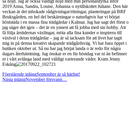
så nöjd. Jag är också väldigt nöjd med min personalstyrka inför
2019 Anna, Sandra, Louise, Johanna o nytillskottet Juliane. Den här
veckan är det inbokade rådgivningar/ritningar, planteringar på BRF
Bruksgården, en hel del beskärningar o naturligtvis har vi börjat
höststäda i en massa fina trädgårdar i Kalmar. Jag har sagt det förut o
jag säger det igen – det är en ynnest att få jobba med sin hobby. Att
få följa årstidernas växlingar, möta alla fina kunder o inspirera till
växtval i deras trädgårdar – jag är så tacksam för att livet har tagit
mig in på denna kreativt skapande trädgårdsväg. Vi har bara öppet i
butiken oktober ut. Så nu har jag börjat landa o är redo för några
dagars återhämtning. Jag önskar er en fin höstdag var ni än befinner
er i vårt avlånga land med väldigt varierande väder. Kram Jenny
Eskång
Läs
Föregående inlägg
September är så härligt!
Nästa inlägg
November försvann…
fler
artiklar