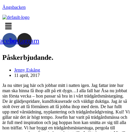
Hoppa
Ängsbacken
till
innehållet
Menu
acebook
Instagram
Påskerbjudande.
Inläggsförfattare:
Jenny Eskång
Inlägget
11 april, 2017
publicerat:
Ja nu sitter jag här och jobbar mitt i natten igen. Jag fattar inte hur
man ska hinna få ihop allt på ett dygn…I alla fall har Åsa nu jobbat
sin första vecka – hon passar så bra in i vårt trädgårdsmästargäng.
De är glädjespridare, kundfokuserade och väldigt duktiga. Jag är så
stolt över att få förmånen att få jobba ihop med dem. De har fullt
upp med vårstädning, nyplantering och trädgårdsrådgivning. Kul! Vi
gillar när det är högt tempo. Josefin har varit på trädgårdsmässa och
är full med inspiration och jag hoppas hon kan smitta av sig till alla
hon träffar. Vi har byggt en trädgårdsmästarstuga, pergola till