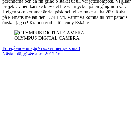
perennerna och en fin grind o staket ut till vår jättekompost. Vi gillar
projekt…men kanske blev det lite väl mycket på en gång nu i vår.
Helgen som kommer är det påsk och vi kommer att ha 20% Rabatt
på klematis mellan den 13/4-17/4. Varmt välkomna till mitt paradis
önskar jag er! Kram o god natt! Jenny Eskång
OLYMPUS DIGITAL CAMERA
Läs
Föregående inlägg
Vi söker mer personal!
Nästa inlägg
24:e april 2017 är….
fler
artiklar