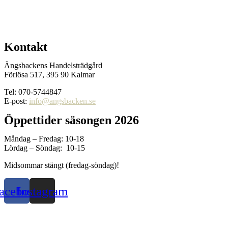
Kontakt
Ängsbackens Handelsträdgård
Förlösa 517, 395 90 Kalmar
Tel: 070-5744847
E-post:
info@angsbacken.se
Öppettider säsongen 2026
Måndag – Fredag: 10-18
Lördag – Söndag: 10-15
Midsommar stängt (fredag-söndag)!
acebook
Instagram