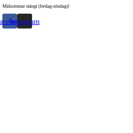
Midsommar stängt (fredag-söndag)!
acebook
Instagram