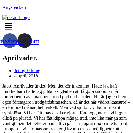
Hoppa
Ängsbacken
till
innehållet
Menu
acebook
Instagram
Aprilväder.
Inläggsförfattare:
Jenny Eskång
Inlägget
4 april, 2018
publicerat:
Japp! Aprilväder är det! Men det gör ingenting. Hade jag haft
mindre barn hade jag jublat av glädjen att få göra snöbollar på
morgonen o avsluta dagen med picknick i solen. Nu är jag en liten
egen företagare i trädgårdsbranschen, då är det här vädret katastrof –
en förlorad månad helt enkelt. Men vad sjutton, vi har inte varit
sysslolösa. Vi har fått massa saker gjorda förebyggande – vi ligger
alltså på plustid. Vi har fått klippa många träd, inte lika många som
vanligt men det betyder bara att vi går in i högsäsong o inte har ont i
kroppen – vi har massor av energi kvar o massa möjligheter att