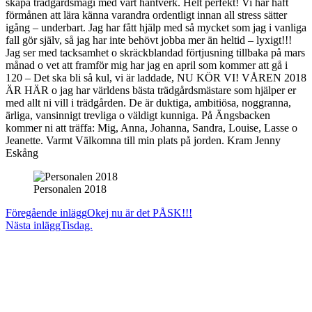
skapa trädgårdsmagi med vårt hantverk. Helt perfekt! Vi har haft
förmånen att lära känna varandra ordentligt innan all stress sätter
igång – underbart. Jag har fått hjälp med så mycket som jag i vanliga
fall gör själv, så jag har inte behövt jobba mer än heltid – lyxigt!!!
Jag ser med tacksamhet o skräckblandad förtjusning tillbaka på mars
månad o vet att framför mig har jag en april som kommer att gå i
120 – Det ska bli så kul, vi är laddade, NU KÖR VI! VÅREN 2018
ÄR HÄR o jag har världens bästa trädgårdsmästare som hjälper er
med allt ni vill i trädgården. De är duktiga, ambitiösa, noggranna,
ärliga, vansinnigt trevliga o väldigt kunniga. På Ängsbacken
kommer ni att träffa: Mig, Anna, Johanna, Sandra, Louise, Lasse o
Jeanette. Varmt Välkomna till min plats på jorden. Kram Jenny
Eskång
Personalen 2018
Läs
Föregående inlägg
Okej nu är det PÅSK!!!
Nästa inlägg
Tisdag.
fler
artiklar