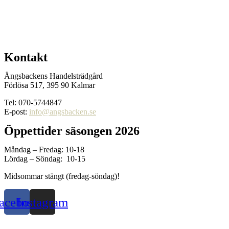
Kontakt
Ängsbackens Handelsträdgård
Förlösa 517, 395 90 Kalmar
Tel: 070-5744847
E-post:
info@angsbacken.se
Öppettider säsongen 2026
Måndag – Fredag: 10-18
Lördag – Söndag: 10-15
Midsommar stängt (fredag-söndag)!
acebook
Instagram