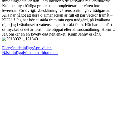
inredningsdetaljer från I am interior o de sotsvarta råa lerkrukorna.
Kul med nya härliga grejer som kompletterar när våren inte
levererar. För övrigt…beskärning, vårrens o ritning av trädgårdar.
Alla har något att göra o almanackan är full ett par veckor framåt –
KUL!!! Jag har börjat städa fram min egen trädgård, på kvällarna
röjer jag i växthuset o vattenslangen har åkt fram. Här har det blåst
så mycket så det är torrt – lite otippat efter all snösmältning. Hörni…
Jag önskar en en lovely dag helt enket! Kram Jenny eskång
Läs
Föregående inlägg
Aprilväder.
Nästa inlägg
Försommarblommor.
fler
artiklar