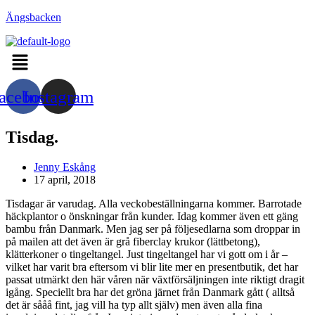
Hoppa
Ängsbacken
till
innehållet
Menu
acebook
Instagram
Tisdag.
Inläggsförfattare:
Jenny Eskång
Inlägget
17 april, 2018
publicerat:
Tisdagar är varudag. Alla veckobeställningarna kommer. Barrotade
häckplantor o önskningar från kunder. Idag kommer även ett gäng
bambu från Danmark. Men jag ser på följesedlarna som droppar in
på mailen att det även är grå fiberclay krukor (lättbetong),
klätterkoner o tingeltangel. Just tingeltangel har vi gott om i år –
vilket har varit bra eftersom vi blir lite mer en presentbutik, det har
passat utmärkt den här våren när växtförsäljningen inte riktigt dragit
igång. Speciellt bra har det gröna järnet från Danmark gått ( alltså
det är sååå fint, jag vill ha typ allt själv) men även alla fina