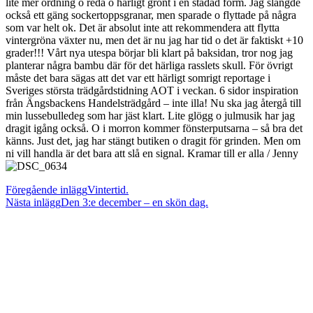
lite mer ordning o reda o härligt grönt i en städad form. Jag slängde
också ett gäng sockertoppsgranar, men sparade o flyttade på några
som var helt ok. Det är absolut inte att rekommendera att flytta
vintergröna växter nu, men det är nu jag har tid o det är faktiskt +10
grader!!! Vårt nya utespa börjar bli klart på baksidan, tror nog jag
planterar några bambu där för det härliga rasslets skull. För övrigt
måste det bara sägas att det var ett härligt somrigt reportage i
Sveriges största trädgårdstidning AOT i veckan. 6 sidor inspiration
från Ängsbackens Handelsträdgård – inte illa! Nu ska jag återgå till
min lussebulledeg som har jäst klart. Lite glögg o julmusik har jag
dragit igång också. O i morron kommer fönsterputsarna – så bra det
känns. Just det, jag har stängt butiken o dragit för grinden. Men om
ni vill handla är det bara att slå en signal. Kramar till er alla / Jenny
Läs
Föregående inlägg
Vintertid.
Nästa inlägg
Den 3:e december – en skön dag.
fler
artiklar