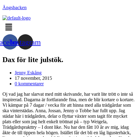
Hoppa
Ängsbacken
till
innehållet
Menu
acebook
Instagram
Dax för lite julstök.
Inläggsförfattare:
Jenny Eskång
Inlägget
17 november, 2015
publicerat:
Kommentarer
0 kommentarer
på
Oj vad jag har slarvat med mitt skrivande, har varit lite trött o inte så
inlägget:
inspirerad. Dagarna är fortfarande fina, men de blir kortare o kortare.
Vi kämpar på 7 dagar / vecka för att hinna med alla trädgårdar som
ska vinterstädas. Anna, Jossan, Jenny o Tobbe har fullt upp. Jag
städar här i trädgården, delar o flyttar växter som tagit för mycket
plats eller som jag helt enkelt tröttnat på – typ Weigela,
Trädgårdsprakttry – I dont like. Nu har den fått 10 år av mig, idag
åkte de till tippen hela högen. Istället får det bli en låg ligusterhäck,