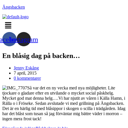
Hoppa
Ängsbacken
till
innehållet
Menu
acebook
Instagram
En blåsig dag på backen…
Inläggsförfattare:
Jenny Eskång
Inlägget
7 april, 2015
publicerat:
Kommentarer
0 kommentarer
på
Så var det en ny vecka med nya möjligheter. Lite
inlägget:
tjockare o gladare efter en utvilande o mycket social påskhelg.
Mycket god mat denna helg….Vi har njutit av våren i Källa Hamn, i
Rälla o i Fröseke. Sedan avslutade vi med grillning på Ängsbacken.
Det är en härlig tid med blåsippor i skogen o scilla i trädgården. Idag
har det blåst som tusan så jag förväntar mig bättre väder i morron –
ingen mera frost tack!