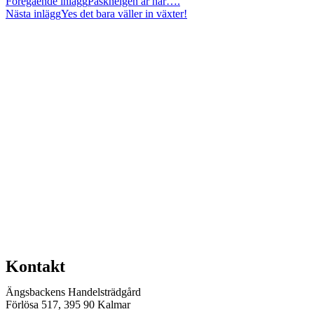
Läs
Föregående inlägg
Påskhelgen är här….
Nästa inlägg
Yes det bara väller in växter!
fler
artiklar
Kontakt
Ängsbackens Handelsträdgård
Förlösa 517, 395 90 Kalmar