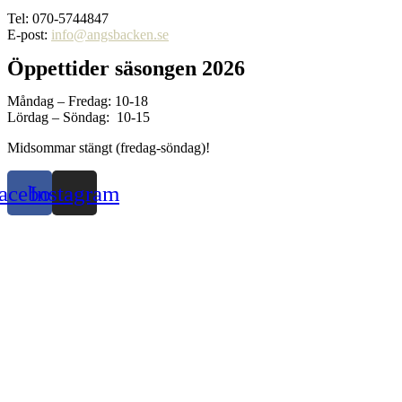
Tel: 070-5744847
E-post:
info@angsbacken.se
Öppettider säsongen 2026
Måndag – Fredag: 10-18
Lördag – Söndag: 10-15
Midsommar stängt (fredag-söndag)!
acebook
Instagram