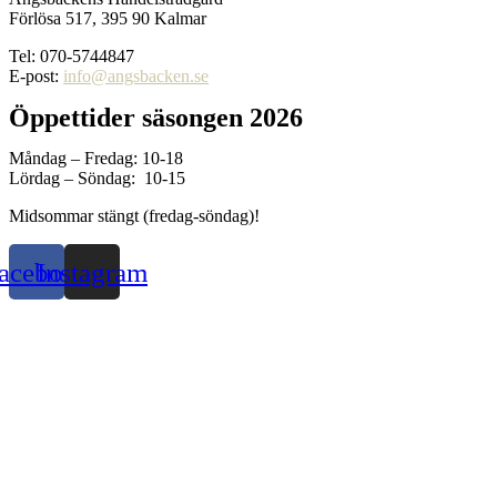
Förlösa 517, 395 90 Kalmar
Tel: 070-5744847
E-post:
info@angsbacken.se
Öppettider säsongen 2026
Måndag – Fredag: 10-18
Lördag – Söndag: 10-15
Midsommar stängt (fredag-söndag)!
acebook
Instagram