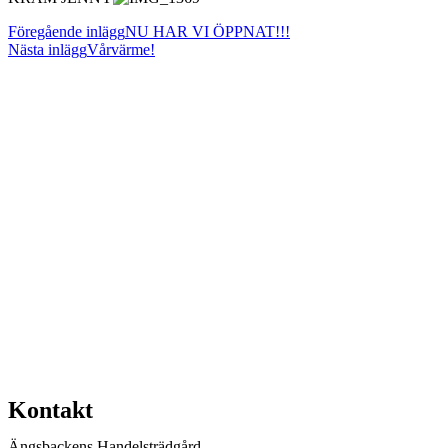
Läs
Föregående inlägg
NU HAR VI ÖPPNAT!!!
Nästa inlägg
Vårvärme!
fler
artiklar
Kontakt
Ängsbackens Handelsträdgård