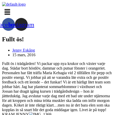
Hoppa
Menu
till
innehållet
acebook
Instagram
Fullt ös!
Inläggsförfattare:
Jenny Eskång
Inlägget
15 mars, 2016
publicerat:
Fullt ös i trädgården! Vi packar upp nya krukor och växter varje
dag. Städar bort höstlöv, dammar och putsar fönster i orangeriet.
Personalen har fått träffa Maria Kehagia vid 2 tillfällen för pepp och
positiv energi. Vi jobbar på att se varandra lite extra och ge positiv
feedback och ett leende – det funkar! Vi är ett härligt litet team som
jobbar hårt. Jag har planterat sommarblommor i växthuset och
Jossan har dragit igång kursen i trädgårdsdesign – hon är
jättteduktig. Jag avslutar varje dag med ett bad ute under stjärnorna
för att kroppen och mina trötta muskler ska ladda om inför morgon
dagen. Köket är inte riktigt klart…men nu är det bara elen som ska
kopplas in så snart blir det goda middagar igen. Livet är på topp!
KRAM JENNY