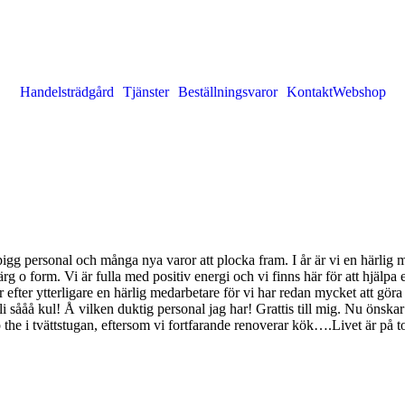
Handelsträdgård
Tjänster
Beställningsvaror
Kontakt
Webshop
gg personal och många nya varor att plocka fram. I år är vi en härlig m
 o form. Vi är fulla med positiv energi och vi finns här för att hjälpa er
 efter ytterligare en härlig medarbetare för vi har redan mycket att göra 
bli sååå kul! Å vilken duktig personal jag har! Grattis till mig. Nu önskar
e i tvättstugan, eftersom vi fortfarande renoverar kök….Livet är på 