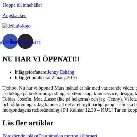
Hoppa till innehållet
Ängsbacken
acebook
Instagram
NU HAR VI ÖPPNAT!!!
Inläggsförfattare:
Jenny Eskång
Inlägget publicerat:
2 mars, 2016
Tjohoo, Nu har vi öppnat! Mars månad är här med varierande väder, pi
är duktiga på beskärning, odling, växtkunskap, kundservice, design, färg
Tobias, Josefin, Moa ,Lasse (lite på helgerna) och jag (Jenny). Vi letar
och rådgivningar. Jag känner att det är ett nytt härligt gäng – i år ska 
morgondagens radiosändning i P4 Kalmar 12.30 – KUL! Tar en kopp th
Läs fler artiklar
Föregående inlägg
En gråmulen morron i februari.