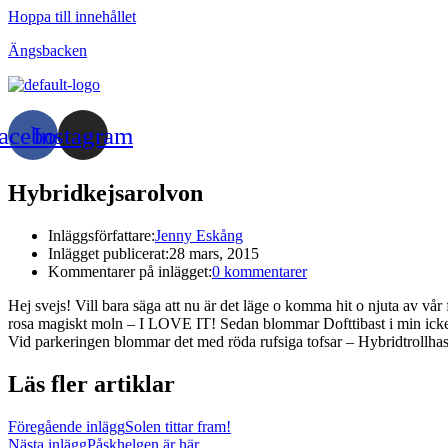
Hoppa till innehållet
Ängsbacken
acebook
Instagram
Hybridkejsarolvon
Inläggsförfattare:
Jenny Eskång
Inlägget publicerat:
28 mars, 2015
Kommentarer på inlägget:
0 kommentarer
Hej svejs! Vill bara säga att nu är det läge o komma hit o njuta av v
rosa magiskt moln – I LOVE IT! Sedan blommar Dofttibast i min icke vå
Vid parkeringen blommar det med röda rufsiga tofsar – Hybridtrollhassel
Läs fler artiklar
Föregående inlägg
Solen tittar fram!
Nästa inlägg
Påskhelgen är här….