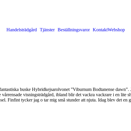
Handelsträdgård
Tjänster
Beställningsvaror
Kontakt
Webshop
år fantastiska buske Hybridkejsarolvonet ”Viburnum Bodtanense dawn”. J
rrensade visningsträdgård, ibland blir det vackra vackrare i en lite s
. Finfint tycker jag o tar mig små stunder att njuta. Idag blev det en g