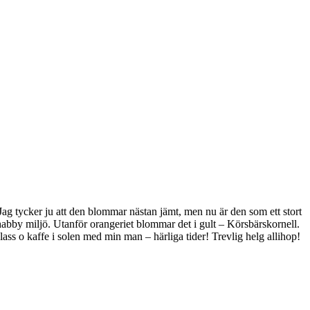
ag tycker ju att den blommar nästan jämt, men nu är den som ett stort
habby miljö. Utanför orangeriet blommar det i gult – Körsbärskornell.
lass o kaffe i solen med min man – härliga tider! Trevlig helg allihop!