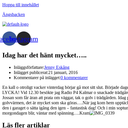
Hoppa till innehållet
Ängsbacken
acebook
Instagram
Idag har det hänt mycket…..
Inläggsförfattare:
Jenny Eskång
Inlägget publicerat:
21 januari, 2016
Kommentarer på inlägget:
0 kommentarer
En kall o otroligt vacker vinterdag börjar gå mot sitt slut. Började d
LYCKA! Vid 12.30 besökte jag Radio P4 Kalmar o snackade trädgårdsde
Jossan som får äran att prata om väggar, tak o golv i trädgården. Idag 
golvvärmen, det är mycket som ska göras….När jag kom hem upptäckte ja
den i garaget o sätta igång den igen – fantastisk dag! Och i min sopt
morgondagen blir, väntar med spänning….Kram
Läs fler artiklar