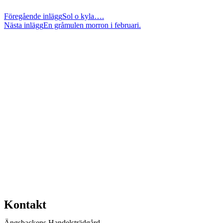
Föregående inlägg
Sol o kyla….
Nästa inlägg
En gråmulen morron i februari.
Kontakt
Ängsbackens Handelsträdgård