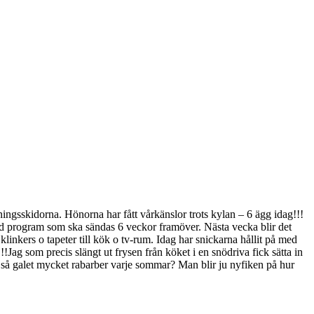
ningsskidorna. Hönorna har fått vårkänslor trots kylan – 6 ägg idag!!!
d program som ska sändas 6 veckor framöver. Nästa vecka blir det
klinkers o tapeter till kök o tv-rum. Idag har snickarna hållit på med
ag som precis slängt ut frysen från köket i en snödriva fick sätta in
n så galet mycket rabarber varje sommar? Man blir ju nyfiken på hur