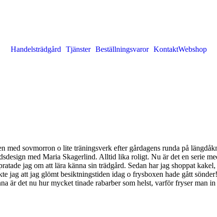
Handelsträdgård
Tjänster
Beställningsvaror
Kontakt
Webshop
agen med sovmorron o lite träningsverk efter gårdagens runda på längdåk
sign med Maria Skagerlind. Alltid lika roligt. Nu är det en serie me
pratade jag om att lära känna sin trädgård. Sedan har jag shoppat kakel, 
g att jag glömt besiktningstiden idag o frysboxen hade gått sönder!!!J
unna är det nu hur mycket tinade rabarber som helst, varför fryser man i