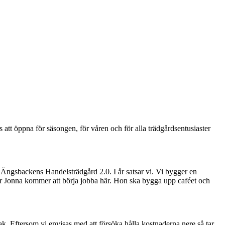
s att öppna för säsongen, för våren och för alla trädgårdsentusiaster
ot Ängsbackens Handelsträdgård 2.0. I år satsar vi. Vi bygger en
ster Jonna kommer att börja jobba här. Hon ska bygga upp caféet och
ak. Eftersom vi envisas med att försöka hålla kostnaderna nere så tar