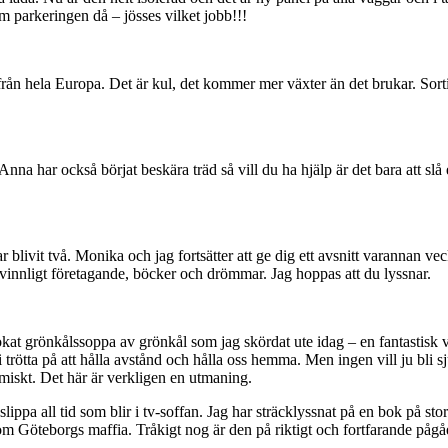
 parkeringen då – jösses vilket jobb!!!
in från hela Europa. Det är kul, det kommer mer växter än det brukar. Sor
na har också börjat beskära träd så vill du ha hjälp är det bara att slå
ar blivit två. Monika och jag fortsätter att ge dig ett avsnitt varannan 
vinnligt företagande, böcker och drömmar. Jag hoppas att du lyssnar.
kat grönkålssoppa av grönkål som jag skördat ute idag – en fantastisk vä
r vi trötta på att hålla avstånd och hålla oss hemma. Men ingen vill ju bli 
omiskt. Det här är verkligen en utmaning.
slippa all tid som blir i tv-soffan. Jag har sträcklyssnat på en bok på s
Göteborgs maffia. Tråkigt nog är den på riktigt och fortfarande pågåe