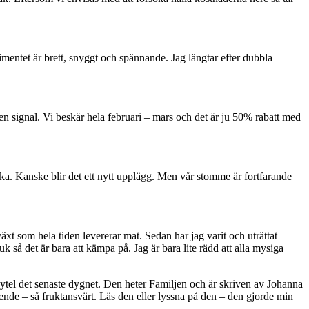
timentet är brett, snyggt och spännande. Jag längtar efter dubbla
 en signal. Vi beskär hela februari – mars och det är ju 50% rabatt med
vecka. Kanske blir det ett nytt upplägg. Men vår stomme är fortfarande
xt som hela tiden levererar mat. Sedan har jag varit och uträttat
sjuk så det är bara att kämpa på. Jag är bara lite rädd att alla mysiga
torytel det senaste dygnet. Den heter Familjen och är skriven av Johanna
nde – så fruktansvärt. Läs den eller lyssna på den – den gjorde min