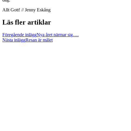
Allt Gott! // Jenny Eskång
Läs fler artiklar
Föregående inlägg
Nya året närmar sig….
Nästa inlägg
Resan är målet