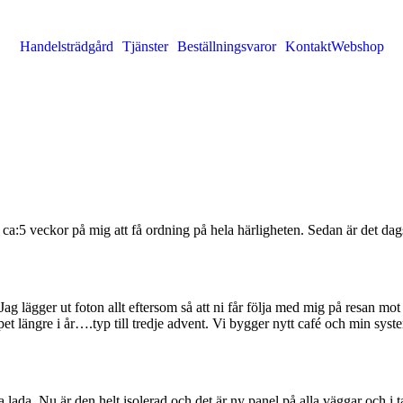
Handelsträdgård
Tjänster
Beställningsvaror
Kontakt
Webshop
g ca:5 veckor på mig att få ordning på hela härligheten. Sedan är det dag
Jag lägger ut foton allt eftersom så att ni får följa med mig på resan m
ppet längre i år….typ till tredje advent. Vi bygger nytt café och min sy
 lada. Nu är den helt isolerad och det är ny panel på alla väggar och i t