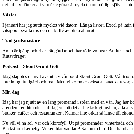
det tid…vi tänker att vi måste göra så mycket som möjligt själva…utom
Växter
I januari har jag suttit mycket vid datorn. Långa listor i Excel på lat
vitsippor, svarta iris och en buffé av olika alunrot.
Trädgårdsmästare
Anna är igång och ritar trädgårdar och har rådgivningar. Andreas och An
Rutavdraget.
Podcast – Skönt Grönt Gott
Idag släpptes ett nytt avsnitt av vår podd Skönt Grönt Gott. Vår trio h
inredning, trädgård och mat. Men vi kommer också att snacka resor, k
Min dag
Idag har jag njutit av en lång promenad i solen med en vän. Jag har ko
ärenden i en lite öde stad. Jag vet att det är lite läskigt just nu, alla ä
butiker, caféer och restauranger i Kalmar inte orkar så länge till ekon
Nu vill vi ha sol, vår och klorofyll. Ut på promenader, vinterbada och 
Bäckström Lerneby. Vilken bladvändare! Så himla bra! Den handlar om 
dag.