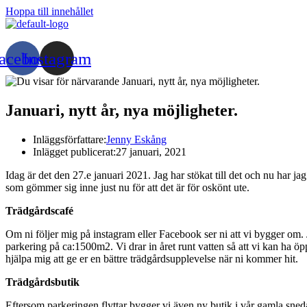
Hoppa till innehållet
acebook
Instagram
Januari, nytt år, nya möjligheter.
Inläggsförfattare:
Jenny Eskång
Inlägget publicerat:
27 januari, 2021
Idag är det den 27.e januari 2021. Jag har stökat till det och nu har ja
som gömmer sig inne just nu för att det är för oskönt ute.
Trädgårdscafé
Om ni följer mig på instagram eller Facebook ser ni att vi bygger om. 
parkering på ca:1500m2. Vi drar in året runt vatten så att vi kan ha ö
hjälpa mig att ge er en bättre trädgårdsupplevelse när ni kommer hit.
Trädgårdsbutik
Eftersom parkeringen flyttar bygger vi även ny butik i vår gamla sneda