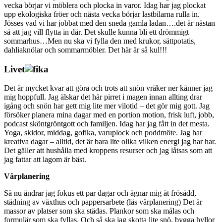
vecka börjar vi möblera och plocka in varor. Idag har jag plockat
upp ekologiska fröer och nästa vecka börjar lastbilarna rulla in.
Jösses vad vi har jobbat med den sneda gamla ladan….det är nästan
så att jag vill flytta in där. Det skulle kunna bli ett drömmigt
sommarhus…Men nu ska vi fylla den med krukor, sättpotatis,
dahliaknölar och sommarmöbler. Det här är så kul!!!
Livet
Det är mycket kvar att göra och trots att snön vräker ner känner jag
mig hoppfull. Jag älskar det här pirret i magen innan allting drar
igång och snön har gett mig lite mer vilotid – det gör mig gott. Jag
försöker planera mina dagar med en portion motion, frisk luft, jobb,
podcast sköntgröntgott och familjen. Idag har jag fått in det mesta.
Yoga, skidor, middag, gofika, varuplock och poddmöte. Jag har
kreativa dagar – alltid, det är bara lite olika vilken energi jag har har.
Det gäller att hushålla med kroppens resurser och jag låtsas som att
jag fattar att lagom är bäst.
Vårplanering
Så nu ändrar jag fokus ett par dagar och ägnar mig åt frösådd,
städning av växthus och pappersarbete (läs vårplanering) Det är
massor av platser som ska städas. Plankor som ska målas och
formulär som ska fyllas. Och så ska jag skotta lite snö, bygga hyllor