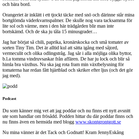
och bära bord.
Orangeriet är inklätt i ett tjockt täcke med snö och därinne står mina
bortglömda väderkvarnspalmer. De skulle nog vara tacksamma för
lite sol och värme, men i den här trädgården blir man inte
bortskämd. Och de ska ju tåla 15 minusgrader…
Jag har börjat så chili, paprika, kronärskocka och små tomater av
sorten Tiny Tim. Det är alltid kul att sätta igång med såjord,
vermeculit och olika odlingstråg. Jag sår i alla möjliga olika byttor,
b.l.a tomma vindruvsaskar från affären. De har ju lock och blir så
himla bra växthus. Nu ska jag rota fram min växtbelysning för
tomaterna har redan fått hjärtblad och skriker efter ljus (och det gör
jag med).
Podcast
Du som känner mig vet att jag poddar och nu finns ett nytt avsnitt
ute som handlar om frösådd. Podden hittar du där poddar finns och
nu finns även en hemsida med blogg
www.skontgrontgott.se
Nu mina vänner är det Tack och Godnatt! Kram JennyEskång