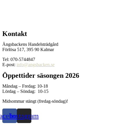
Kontakt
Ängsbackens Handelsträdgård
Förlösa 517, 395 90 Kalmar
Tel: 070-5744847
E-post:
info@angsbacken.se
Öppettider säsongen 2026
Måndag – Fredag: 10-18
Lördag – Söndag: 10-15
Midsommar stängt (fredag-söndag)!
acebook
Instagram