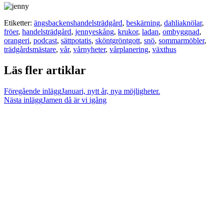
Etiketter:
ängsbackenshandelsträdgård
,
beskärning
,
dahliaknölar
,
fröer
,
handelsträdgård
,
jennyeskång
,
krukor
,
ladan
,
ombyggnad
,
orangeri
,
podcast
,
sättpotatis
,
sköntgröntgott
,
snö
,
sommarmöbler
,
trädgårdsmästare
,
vår
,
vårnyheter
,
vårplanering
,
växthus
Läs fler artiklar
Föregående inlägg
Januari, nytt år, nya möjligheter.
Nästa inlägg
Jamen då är vi igång