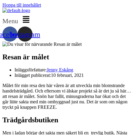
Hoppa till innehållet
Menu
acebook
Instagram
Resan är målet
Inläggsförfattare:
Jenny Eskång
Inlägget publicerat:
10 februari, 2021
Målet för min resa den här våren är att utveckla min blomstrande
handelsträdgård. Och eftersom vi älskar projekt så är det ju så här…
att resan är målet. Snön har fallit, minusgraderna har ökat och det
går liiite sakta med min ombyggnad just nu. Det är som om någon
tryckt på knappen FREEZE.
Trädgårdsbutiken
Men i ladan börjar det sakta men säkert bli en trevlig butik. Nästa