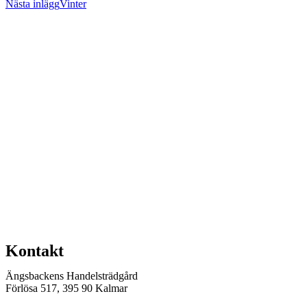
Nästa inlägg
Vinter
fler
artiklar
Kontakt
Ängsbackens Handelsträdgård
Förlösa 517, 395 90 Kalmar