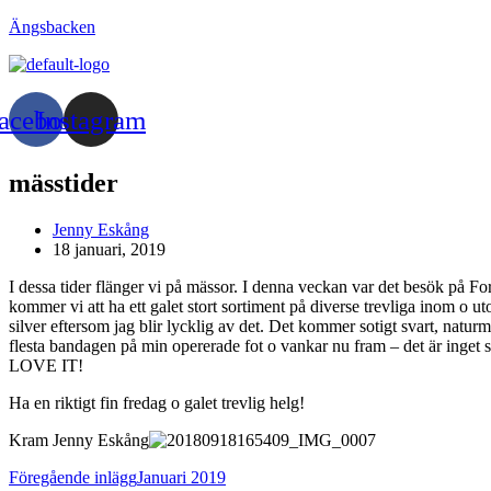
Hoppa
Ängsbacken
till
innehållet
acebook
Instagram
mässtider
Inläggsförfattare:
Jenny Eskång
Inlägget
18 januari, 2019
publicerat:
I dessa tider flänger vi på mässor. I denna veckan var det besök på F
kommer vi att ha ett galet stort sortiment på diverse trevliga inom o u
silver eftersom jag blir lycklig av det. Det kommer sotigt svart, natur
flesta bandagen på min opererade fot o vankar nu fram – det är inget spr
LOVE IT!
Ha en riktigt fin fredag o galet trevlig helg!
Kram Jenny Eskång
Läs
Föregående inlägg
Januari 2019