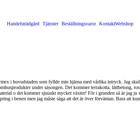
Handelsträdgård
Tjänster
Beställningsvaror
Kontakt
Webshop
ormex i huvudstaden som fyllde min hjärna med vårlika intryck. Jag skul
tomhusprodukter under säsongen. Det kommer terrakotta, lättbetong, rost 
material o det kommer sjuuukt mycket växter! För i grunden så är jag ju v
ing i benen men jag måste säga att det är över förväntan. Bara att kunna 