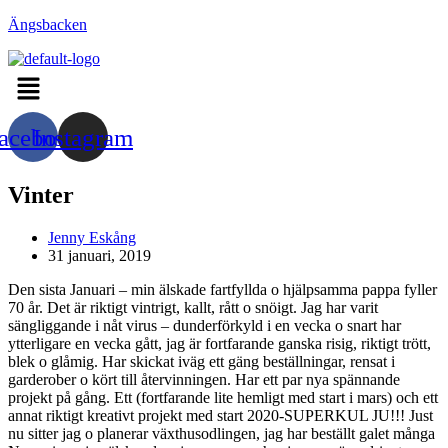
Hoppa
Ängsbacken
till
innehållet
Menu
acebook
Instagram
Vinter
Inläggsförfattare:
Jenny Eskång
Inlägget
31 januari, 2019
publicerat:
Den sista Januari – min älskade fartfyllda o hjälpsamma pappa fyller
70 år. Det är riktigt vintrigt, kallt, rått o snöigt. Jag har varit
sängliggande i nåt virus – dunderförkyld i en vecka o snart har
ytterligare en vecka gått, jag är fortfarande ganska risig, riktigt trött,
blek o glåmig. Har skickat iväg ett gäng beställningar, rensat i
garderober o kört till återvinningen. Har ett par nya spännande
projekt på gång. Ett (fortfarande lite hemligt med start i mars) och ett
annat riktigt kreativt projekt med start 2020-SUPERKUL JU!!! Just
nu sitter jag o planerar växthusodlingen, jag har beställt galet många