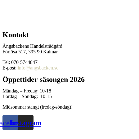
Kontakt
Ängsbackens Handelsträdgård
Förlösa 517, 395 90 Kalmar
Tel: 070-5744847
E-post:
info@angsbacken.se
Öppettider säsongen 2026
Måndag – Fredag: 10-18
Lördag – Söndag: 10-15
Midsommar stängt (fredag-söndag)!
acebook
Instagram