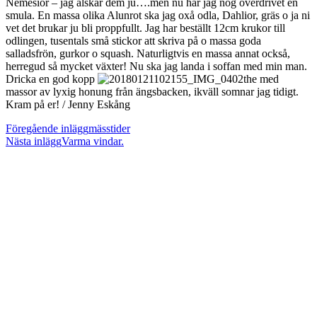
Nemesior – jag älskar dem ju….men nu har jag nog överdrivet en
smula. En massa olika Alunrot ska jag oxå odla, Dahlior, gräs o ja ni
vet det brukar ju bli proppfullt. Jag har beställt 12cm krukor till
odlingen, tusentals små stickor att skriva på o massa goda
salladsfrön, gurkor o squash. Naturligtvis en massa annat också,
herregud så mycket växter! Nu ska jag landa i soffan med min man.
Dricka en god kopp
the med
massor av lyxig honung från ängsbacken, ikväll somnar jag tidigt.
Kram på er! / Jenny Eskång
Läs
Föregående inlägg
mässtider
Nästa inlägg
Varma vindar.
fler
artiklar