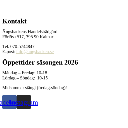
Kontakt
Ängsbackens Handelsträdgård
Förlösa 517, 395 90 Kalmar
Tel: 070-5744847
E-post:
info@angsbacken.se
Öppettider säsongen 2026
Måndag – Fredag: 10-18
Lördag – Söndag: 10-15
Midsommar stängt (fredag-söndag)!
acebook
Instagram