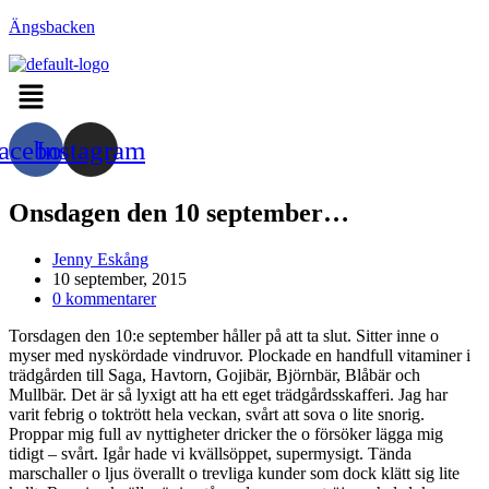
Hoppa
Ängsbacken
till
innehållet
Menu
acebook
Instagram
Onsdagen den 10 september…
Inläggsförfattare:
Jenny Eskång
Inlägget
10 september, 2015
publicerat:
Kommentarer
0 kommentarer
på
Torsdagen den 10:e september håller på att ta slut. Sitter inne o
inlägget:
myser med nyskördade vindruvor. Plockade en handfull vitaminer i
trädgården till Saga, Havtorn, Gojibär, Björnbär, Blåbär och
Mullbär. Det är så lyxigt att ha ett eget trädgårdsskafferi. Jag har
varit febrig o toktrött hela veckan, svårt att sova o lite snorig.
Proppar mig full av nyttigheter dricker the o försöker lägga mig
tidigt – svårt. Igår hade vi kvällsöppet, supermysigt. Tända
marschaller o ljus överallt o trevliga kunder som dock klätt sig lite