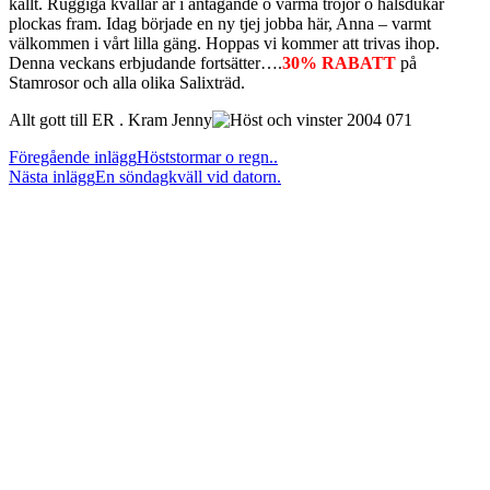
kallt. Ruggiga kvällar är i antågande o varma tröjor o halsdukar
plockas fram. Idag började en ny tjej jobba här, Anna – varmt
välkommen i vårt lilla gäng. Hoppas vi kommer att trivas ihop.
Denna veckans erbjudande fortsätter….
30% RABATT
på
Stamrosor och alla olika Salixträd.
Allt gott till ER . Kram Jenny
Läs
Föregående inlägg
Höststormar o regn..
Nästa inlägg
En söndagkväll vid datorn.
fler
artiklar