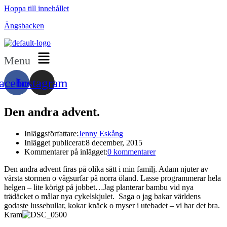
Hoppa till innehållet
Ängsbacken
Menu
acebook
Instagram
Den andra advent.
Inläggsförfattare:
Jenny Eskång
Inlägget publicerat:
8 december, 2015
Kommentarer på inlägget:
0 kommentarer
Den andra advent firas på olika sätt i min familj. Adam njuter av
värsta stormen o vågsurfar på norra öland. Lasse programmerar hela
helgen – lite körigt på jobbet…Jag planterar bambu vid nya
trädäcket o målar nya cykelskjulet. Saga o jag bakar världens
godaste lussebullar, kokar knäck o myser i utebadet – vi har det bra.
Kram