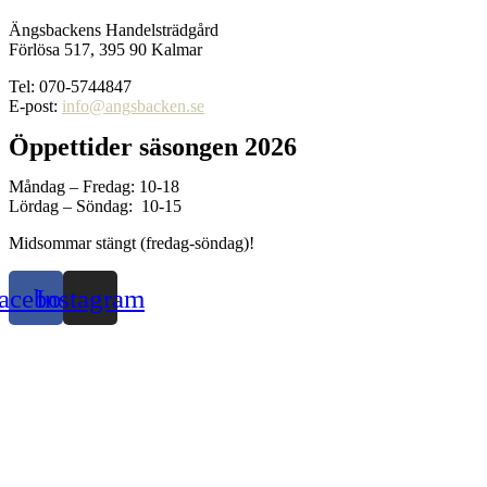
Ängsbackens Handelsträdgård
Förlösa 517, 395 90 Kalmar
Tel: 070-5744847
E-post:
info@angsbacken.se
Öppettider säsongen 2026
Måndag – Fredag: 10-18
Lördag – Söndag: 10-15
Midsommar stängt (fredag-söndag)!
acebook
Instagram