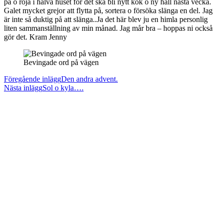
på o röja i halva huset för det ska bli nytt kök o ny hall nästa vecka.
Galet mycket grejor att flytta på, sortera o försöka slänga en del. Jag
är inte så duktig på att slänga..Ja det här blev ju en himla personlig
liten sammanställning av min månad. Jag mår bra – hoppas ni också
gör det. Kram Jenny
Bevingade ord på vägen
Läs
Föregående inlägg
Den andra advent.
Nästa inlägg
Sol o kyla….
fler
artiklar