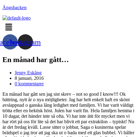
Hoppa
Ängsbacken
till
innehållet
Menu
acebook
Instagram
En månad har gått…
Inläggsförfattare:
Jenny Eskång
Inlägget
8 januari, 2016
publicerat:
Kommentarer
0 kommentarer
på
En månad har gått sen jag sist skrev – not so good I know!!! Ok
inlägget:
bättring, nytt år o nya möjligheter. Jag har helt enkelt haft en skönt
avslappnad o ganska lång ledighet med familjen. Vi har varit väldigt
trötta efter en hektisk höst. Julen har varit fin. Hela familjen hemma i
10 dagar, det händer inte så ofta. Vi har inte ätit för mycket men vi
har rört på oss för lite så det har blivit ett par extrakilon – typiskt! Nu
är det fredag kväll. Lasse sitter o jobbar, Saga o kusinerna spelar
brädspel o jag tror att jag ska ut o bada med ett glas bubbel. Vi håller