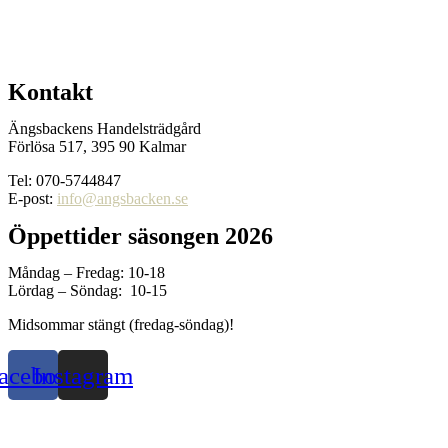
Kontakt
Ängsbackens Handelsträdgård
Förlösa 517, 395 90 Kalmar
Tel: 070-5744847
E-post:
info@angsbacken.se
Öppettider säsongen 2026
Måndag – Fredag: 10-18
Lördag – Söndag: 10-15
Midsommar stängt (fredag-söndag)!
acebook
Instagram