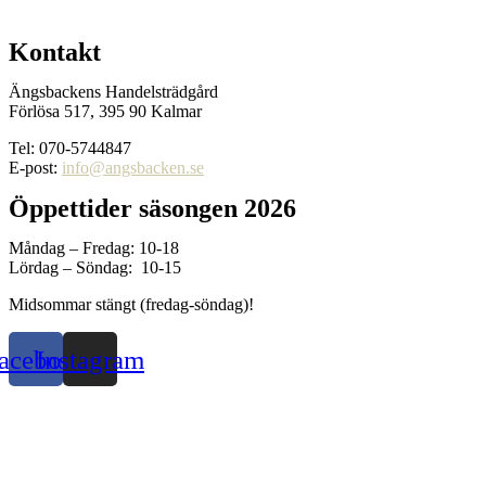
Kontakt
Ängsbackens Handelsträdgård
Förlösa 517, 395 90 Kalmar
Tel: 070-5744847
E-post:
info@angsbacken.se
Öppettider säsongen 2026
Måndag – Fredag: 10-18
Lördag – Söndag: 10-15
Midsommar stängt (fredag-söndag)!
acebook
Instagram