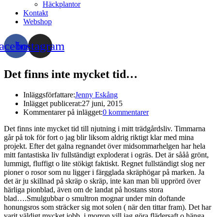
Häckplantor
Kontakt
Webshop
acebook
Instagram
Det finns inte mycket tid…
Inläggsförfattare:
Jenny Eskång
Inlägget publicerat:
27 juni, 2015
Kommentarer på inlägget:
0 kommentarer
Det finns inte mycket tid till njutning i mitt trädgårdsliv. Timmarna
går på tok för fort o jag blir liksom aldrig riktigt klar med mina
projekt. Efter det galna regnandet över midsommarhelgen har hela
mitt fantastiska liv fullständigt exploderat i ogräs. Det är sååå grönt,
lummigt, fluffigt o lite stökigt faktiskt. Regnet fullständigt slog ner
pioner o rosor som nu ligger i färgglada skräphögar på marken. Ja
det är ju skillnad på skräp o skräp, inte kan man bli upprörd över
härliga pionblad, även om de landat på hostans stora
blad….Smulgubbar o smultron mognar under min doftande
honungsros som sträcker sig mot solen ( när den tittar fram). Det har
varit väldigt mycket jobb, i morron vill jag göra flädersaft o hänga