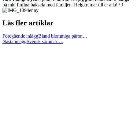
på min finfina baksida med familjen. Helgkramar till er alla! / J
enny
Läs fler artiklar
Föregående inlägg
Bland blommiga päron…
Nästa inlägg
Svensk sommar….