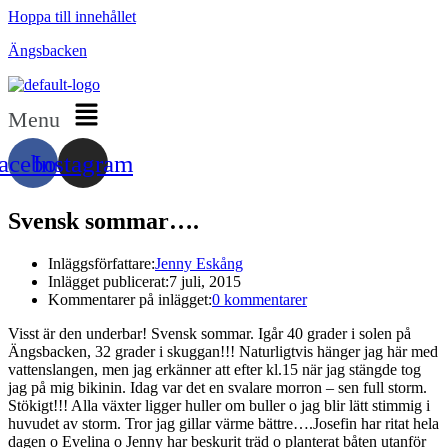
Hoppa till innehållet
Ängsbacken
Menu
acebook
Instagram
Svensk sommar….
Inläggsförfattare:
Jenny Eskång
Inlägget publicerat:
7 juli, 2015
Kommentarer på inlägget:
0 kommentarer
Visst är den underbar! Svensk sommar. Igår 40 grader i solen på
Ängsbacken, 32 grader i skuggan!!! Naturligtvis hänger jag här med
vattenslangen, men jag erkänner att efter kl.15 när jag stängde tog
jag på mig bikinin. Idag var det en svalare morron – sen full storm.
Stökigt!!! Alla växter ligger huller om buller o jag blir lätt stimmig i
huvudet av storm. Tror jag gillar värme bättre….Josefin har ritat hela
dagen o Evelina o Jenny har beskurit träd o planterat båten utanför