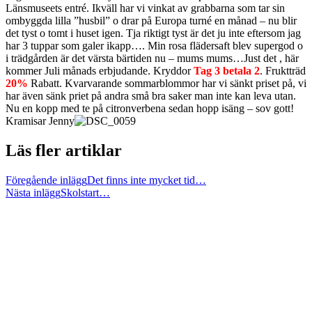
Länsmuseets entré. Ikväll har vi vinkat av grabbarna som tar sin
ombyggda lilla ”husbil” o drar på Europa turné en månad – nu blir
det tyst o tomt i huset igen. Tja riktigt tyst är det ju inte eftersom jag
har 3 tuppar som galer ikapp…. Min rosa flädersaft blev supergod o
i trädgården är det värsta bärtiden nu – mums mums…Just det , här
kommer Juli månads erbjudande. Kryddor
Tag 3 betala 2
. Fruktträd
20%
Rabatt
.
Kvarvarande sommarblommor har vi sänkt priset på, vi
har även sänk priet på andra små bra saker man inte kan leva utan.
Nu en kopp med te på citronverbena sedan hopp isäng – sov gott!
Kramisar Jenny
Läs fler artiklar
Föregående inlägg
Det finns inte mycket tid…
Nästa inlägg
Skolstart…