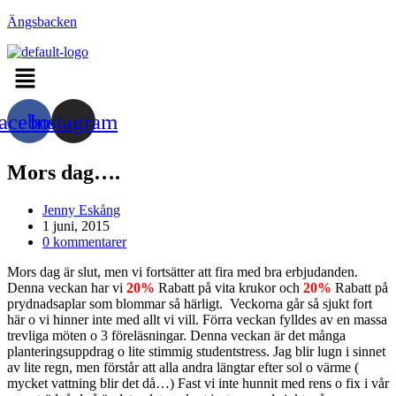
Hoppa
Ängsbacken
till
innehållet
Menu
acebook
Instagram
Mors dag….
Inläggsförfattare:
Jenny Eskång
Inlägget
1 juni, 2015
publicerat:
Kommentarer
0 kommentarer
på
Mors dag är slut, men vi fortsätter att fira med bra erbjudanden.
inlägget:
Denna veckan har vi
20%
Rabatt på vita krukor och
20%
Rabatt på
prydnadsaplar som blommar så härligt. Veckorna går så sjukt fort
här o vi hinner inte med allt vi vill. Förra veckan fylldes av en massa
trevliga möten o 3 föreläsningar. Denna veckan är det många
planteringsuppdrag o lite stimmig studentstress. Jag blir lugn i sinnet
av lite regn, men förstår att alla andra längtar efter sol o värme (
mycket vattning blir det då…) Fast vi inte hunnit med rens o fix i vår