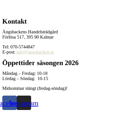
Kontakt
Ängsbackens Handelsträdgård
Förlösa 517, 395 90 Kalmar
Tel: 070-5744847
E-post:
info@angsbacken.se
Öppettider säsongen 2026
Måndag – Fredag: 10-18
Lördag – Söndag: 10-15
Midsommar stängt (fredag-söndag)!
acebook
Instagram