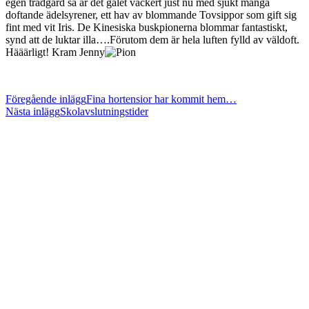
egen trädgård så är det galet vackert just nu med sjukt många
doftande ädelsyrener, ett hav av blommande Tovsippor som gift sig
fint med vit Iris. De Kinesiska buskpionerna blommar fantastiskt,
synd att de luktar illa….Förutom dem är hela luften fylld av väldoft.
Hääärligt! Kram Jenny
Läs
Föregående inlägg
Fina hortensior har kommit hem…
Nästa inlägg
Skolavslutningstider
fler
artiklar