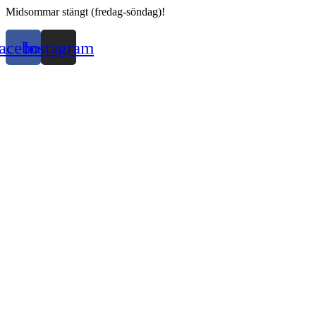
Midsommar stängt (fredag-söndag)!
acebook
Instagram