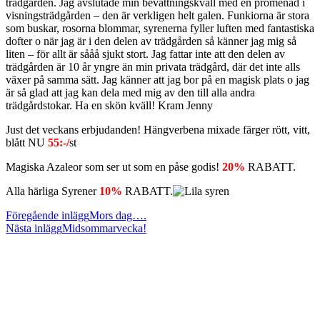
trädgården. Jag avslutade min bevattningskväll med en promenad i
visningsträdgården – den är verkligen helt galen. Funkiorna är stora
som buskar, rosorna blommar, syrenerna fyller luften med fantastiska
dofter o när jag är i den delen av trädgården så känner jag mig så
liten – för allt är sååå sjukt stort. Jag fattar inte att den delen av
trädgården är 10 år yngre än min privata trädgård, där det inte alls
växer på samma sätt. Jag känner att jag bor på en magisk plats o jag
är så glad att jag kan dela med mig av den till alla andra
trädgårdstokar. Ha en skön kväll! Kram Jenny
Just det veckans erbjudanden! Hängverbena mixade färger rött, vitt,
blått NU
55:-/
st
Magiska Azaleor som ser ut som en påse godis!
20%
RABATT.
Alla härliga Syrener
10%
RABATT.
Läs
Föregående inlägg
Mors dag….
Nästa inlägg
Midsommarvecka!
fler
artiklar