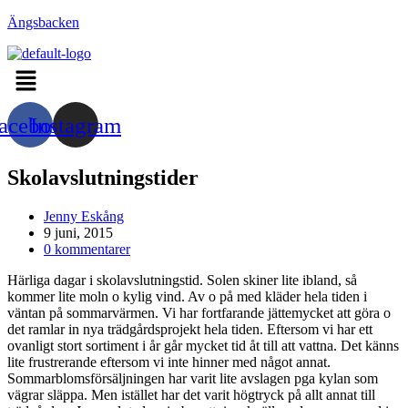
Hoppa
Ängsbacken
till
innehållet
Menu
acebook
Instagram
Skolavslutningstider
Inläggsförfattare:
Jenny Eskång
Inlägget
9 juni, 2015
publicerat:
Kommentarer
0 kommentarer
på
Härliga dagar i skolavslutningstid. Solen skiner lite ibland, så
inlägget:
kommer lite moln o kylig vind. Av o på med kläder hela tiden i
väntan på sommarvärmen. Vi har fortfarande jättemycket att göra o
det ramlar in nya trädgårdsprojekt hela tiden. Eftersom vi har ett
ovanligt stort sortiment i år går mycket tid åt till att vattna. Det känns
lite frustrerande eftersom vi inte hinner med något annat.
Sommarblomsförsäljningen har varit lite avslagen pga kylan som
vägrar släppa. Men istället har det varit högtryck på allt annat till